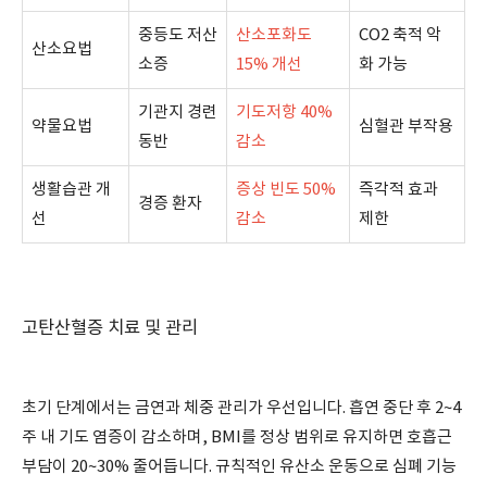
중등도 저산
산소포화도
CO2 축적 악
산소요법
소증
15% 개선
화 가능
기관지 경련
기도저항 40%
약물요법
심혈관 부작용
동반
감소
생활습관 개
증상 빈도 50%
즉각적 효과
경증 환자
선
감소
제한
고탄산혈증 치료 및 관리
초기 단계에서는 금연과 체중 관리가 우선입니다. 흡연 중단 후 2~4
주 내 기도 염증이 감소하며, BMI를 정상 범위로 유지하면 호흡근
부담이 20~30% 줄어듭니다. 규칙적인 유산소 운동으로 심폐 기능