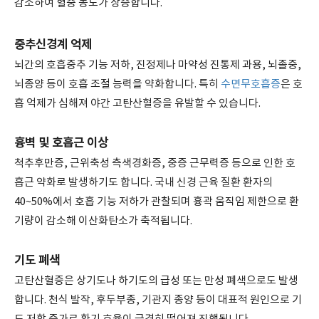
감소하여 혈중 농도가 상승합니다.
중추신경계 억제
뇌간의 호흡중추 기능 저하, 진정제나 마약성 진통제 과용, 뇌졸중,
뇌종양 등이 호흡 조절 능력을 약화합니다. 특히
수면무호흡증
은 호
흡 억제가 심해져 야간 고탄산혈증을 유발할 수 있습니다.
흉벽 및 호흡근 이상
척추후만증, 근위축성 측색경화증, 중증 근무력증 등으로 인한 호
흡근 약화로 발생하기도 합니다. 국내 신경 근육 질환 환자의
40~50%에서 호흡 기능 저하가 관찰되며 흉곽 움직임 제한으로 환
기량이 감소해 이산화탄소가 축적됩니다.
기도 폐색
고탄산혈증은 상기도나 하기도의 급성 또는 만성 폐색으로도 발생
합니다. 천식 발작, 후두부종, 기관지 종양 등이 대표적 원인으로 기