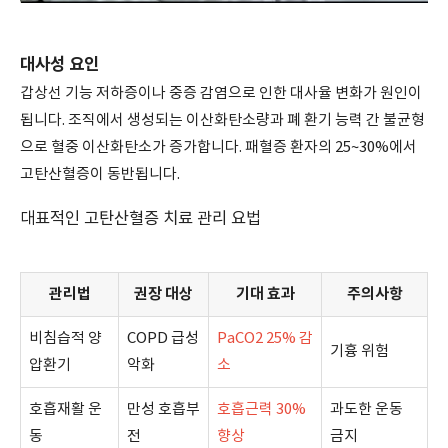
대사성 요인
갑상선 기능 저하증이나 중증 감염으로 인한 대사율 변화가 원인이
됩니다. 조직에서 생성되는 이산화탄소량과 폐 환기 능력 간 불균형
으로 혈중 이산화탄소가 증가합니다. 패혈증 환자의 25~30%에서
고탄산혈증이 동반됩니다.
대표적인 고탄산혈증 치료 관리 요법
관리법
권장 대상
기대 효과
주의사항
비침습적 양
COPD 급성
PaCO2 25% 감
기흉 위험
압환기
악화
소
호흡재활 운
만성 호흡부
호흡근력 30%
과도한 운동
동
전
향상
금지