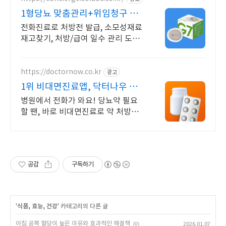
1형당뇨 맞춤관리+위임청구 재
처방 주기 무료알림
전화진료로 처방전 발급, 소모성재료
재고찾기, 처방/급여 일수 관리 도와
드립니다.
https://doctornow.co.kr
광고
1위 비대면진료앱, 닥터나우 앱
다운로드 800만 돌파!
병원에서 전화가 와요! 당뇨약 필요
할 땐, 바로 비대면진료로 약 처방받
으세요!
공감
구독하기
'
식품, 효능, 건강
' 카테고리의 다른 글
아침 공복 혈당이 높은 이유와 효과적인 해결책
(0)
2026.01.07