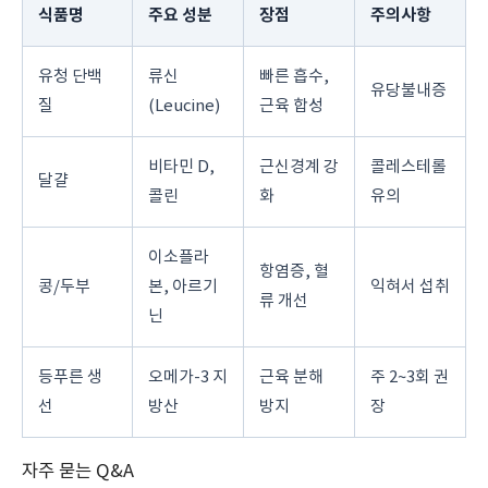
식품명
주요 성분
장점
주의사항
유청 단백
류신
빠른 흡수,
유당불내증
질
(Leucine)
근육 합성
비타민 D,
근신경계 강
콜레스테롤
달걀
콜린
화
유의
이소플라
항염증, 혈
콩/두부
본, 아르기
익혀서 섭취
류 개선
닌
등푸른 생
오메가-3 지
근육 분해
주 2~3회 권
선
방산
방지
장
자주 묻는 Q&A