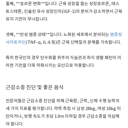
둘째, **호르몬 변화**입니다. 근육 성장을 돕는 성장호르몬, 테스
토스테론, 인슐린 유사 성장인자(IGF-1)의 분비가 감소하면서 근육
유지 기전이 무너집니다.
셋째, **만성 염증 상태**입니다. 노화된 세포에서 분비되는
염증성
사이토카인
(TNF-α, IL-6 등)은 근육 단백질의 분해를 가속합니다.
특히 한국인의 경우 탄수화물 위주의 식습관과 좌식 생활 패턴이 이
러한 기전을 더욱 악화시키는 요인으로 작용합니다.
근감소증 진단 및 좋은 음식
전문의들은 근감소증 진단을 위해 근육량, 근력, 신체 수행 능력의
세 가지 지표를 평가합니다. 악력 측정 시 남성 28kg, 여성 18kg 미
만이거나, 보행 속도가 초당 1.0m 이하일 경우 근감소증을 의심해
야 합니다.