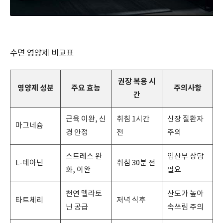
수면 영양제 비교표
권장 복용 시
영양제 성분
주요 효능
주의사항
간
근육 이완, 신
취침 1시간
신장 질환자
마그네슘
경 안정
전
주의
스트레스 완
임산부 상담
L-테아닌
취침 30분 전
화, 이완
필요
천연 멜라토
산도가 높아
타트체리
저녁 식후
닌 공급
속쓰림 주의