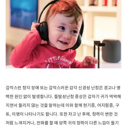
갑작스런 청각 장애 또는 갑작스러운 감각 신경성 난청은 경고나 명
백한 원인 없이 발생합니다
.
돌발성난청 증상은 갑자기 귀가 먹먹해
지면서 들리지 않는 것을 말하는데 이와 함께 현기증
,
어지럼증
,
구
토
,
이명이 나타나기도 합니다
.
또한 자고 난 후에
,
청력이 변한 것
처럼 느껴지거나
,
전화를 할 때 양쪽 귀의 청력이 다른 느낌이 들기