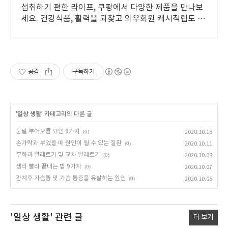
섭취하기 편한 라이프, 쿠팡에서 다양한 제품을 만나보
세요. 건강식품, 활력을 되찾고 와우회원 캐시적립도 받
으세요.
공감
구독하기
'
일상 생활
' 카테고리의 다른 글
눈밑 부어오름 요인 9가지
(0)
2020.10.15
손가락과 부었을 때 원인이 될 수 있는 질환
(0)
2020.10.11
무화과 알레르기 및 교차 알레르기
(0)
2020.10.08
생리 빨리 끝내는 법 9가지
(0)
2020.10.07
관계후 가슴통 및 가슴 통증을 유발하는 원인
(0)
2020.10.05
'일상 생활'
관련 글
더 보기