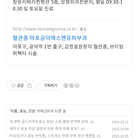
창원리베라컨벤션 5층, 성형외과전문의, 평일 09:30-1
8:30 및 토요일 진료
http://www.hemangioma.co.kr
광고
혈관종 마포공덕에스앤유피부과
마포구, 공덕역 1번 출구, 김영걸원장의 혈관종, 브이빔
퍼펙타 시술.
공감
구독하기
'
식품, 효능, 건강
' 카테고리의 다른 글
속 편한 골드카무트효소 효능! 소화 불량 면역력 강화
(0)
2025.10.11
메이신 효능 만성 염증과 지방 축적 억제 효과?
(0)
2025.10.09
아슈와간다 효능 부작용, 스트레스 완화 수면 개선 복용법
(0)
2025.10.05