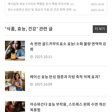
케어담정 효능 5가지와 복용법 장기 복용 주의사항
(0)
2025.10.03
장누수증후군 원인 및 증상과 치료 장 건강 회복 전략
(0)
2025.10.01
'식품, 효능, 건강'
관련 글
더 보기
속 편한 골드카무트효소 효능! 소화 불량 면역력 강
화
2025.10.11
메이신 효능 만성 염증과 지방 축적 억제 효과?
2025.10.09
아슈와간다 효능 부작용, 스트레스 완화 수면 개선
복용법