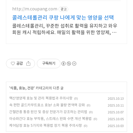
http://m.coupang.com
광고
콜레스테롤관리 쿠팡 나에게 맞는 영양을 선택
콜레스테롤관리, 꾸준한 섭취로 활력을 유지하고 와우
회원 캐시 적립하세요. 매일의 활력을 위한 영양제, 편리
하게 챙기고 쿠팡으로 빠르게 받으세요.
공감
구독하기
'
식품, 효능, 건강
' 카테고리의 다른 글
핵산영양제 효능 및 관리 복용법과 주의사항
(0)
2025.10.13
속 편한 골드카무트효소 효능! 소화 불량 면역력 강화
(0)
2025.10.11
간혈관종 통증 원인 및 증상 전문가가 강조하는 관리법
(0)
2025.10.07
아슈와간다 효능 부작용, 스트레스 완화 수면 개선 복용법
(0)
2025.10.05
케어담정 효능 5가지와 복용법 장기 복용 주의사항
(0)
2025.10.03