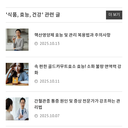
'식품, 효능, 건강'
관련 글
더 보기
핵산영양제 효능 및 관리 복용법과 주의사항
2025.10.13
속 편한 골드카무트효소 효능! 소화 불량 면역력 강
화
2025.10.11
간혈관종 통증 원인 및 증상 전문가가 강조하는 관
리법
2025.10.07