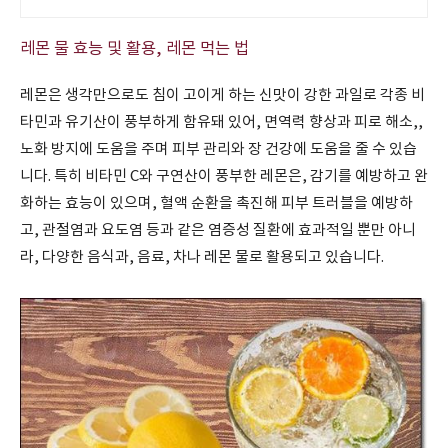
강즙을 합리적인 가격에.
레몬 물 효능 및 활용, 레몬 먹는 법
레몬은 생각만으로도 침이 고이게 하는 신맛이 강한 과일로 각종 비
타민과 유기산이 풍부하게 함유돼 있어
,
면역력 향상과 피로 해소,,
노화 방지에 도움을 주며 피부 관리와 장 건강에 도움을 줄 수 있습
니다
.
특히 비타민
C
와 구연산이 풍부한 레몬은
,
감기를 예방하고 완
화하는 효능이 있으며
,
혈액 순환을 촉진해 피부 트러블을 예방하
고
,
관절염과 요도염 등과 같은 염증성 질환에 효과적일 뿐만 아니
라
,
다양한 음식과
,
음료
,
차나 레몬 물로 활용되고 있습니다
.