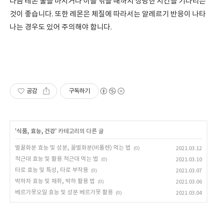
다음 레몬 물을 마시거나 이를 닦을 때까지 상당한 시간을 기다리는
것이 좋습니다
.
또한 레몬은 체질에 따라서는 알레르기 반응이 나타
나는 경우도 있어 주의해야 합니다
.
공감
구독하기
'
식품, 효능, 건강
' 카테고리의 다른 글
벌꿀화분 효능 및 성분, 꿀벌화분(비폴렌) 먹는 법
(0)
2021.03.12
적근대 효능 및 활용 적근대 먹는 법
(0)
2021.03.10
타로 효능 및 특성, 타로 부작용
(0)
2021.03.07
박하차 효능 및 채취, 박하 활용 법
(0)
2021.03.06
베르가못오일 효능 및 성분 베르가못 활용
(0)
2021.03.04