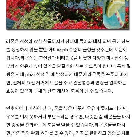
레몬은 산성이 강한 식품이지만 신체에 들어와 대사 되면 몸에 산도
를 생성하지 않을 뿐만 아니라
ph
수준의 균형을 맞추는데 도움이
됩니다
.
레몬에는 구연산과 비타민
C
를 비롯한 다양한 미네랄이 풍
부하게 함유돼 있어 혈액을 알칼리화 하는데 도움이 됩니다
.
특히 질
병은 신체
ph
가 산성 일 때 발생하기 때문에 레몬물을 꾸준히 마시
면
,
신체의 요산 제거에 도움을 주고 관절통증과 염증을 완화하는
효능이 있으며 신체의 산도 개선에 도움이 될 수 있습니다
.
인후염이나 기침이 날 때
,
꿀을 넣은 따뜻한 우유가 좋기도 하지만
,
우유를 먹지 못하거나 부담스러운 경우면
,
따뜻한 꿀 레몬물을 마시
면 증상을 완화하는데 도움을 받을 수 있습니다
.
레몬꿀물을 마시
면
,
즉각적인 완화 효과를 볼 수 있어
,
기침을 완화하고 염증을 치료