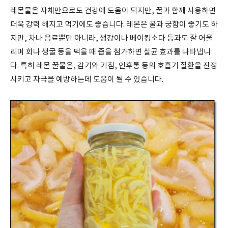
레몬물은 자체만으로도 건강에 도움이 되지만
,
꿀과 함께 사용하면
더욱 강력 해지고 먹기에도 좋습니다
.
레몬은 꿀과 궁합이 좋기도 하
지만
,
차나 음료뿐만 아니라
,
생강이나 베이킹소다 등과도 잘 어울
리며 회나 생굴 등을 먹을 때 즙을 첨가하면 살균 효과를 나타냅니
다
.
특히 레몬 꿀물은
,
감기와 기침
,
인후통 등의 호흡기 질환을 진정
시키고 자극을 예방하는데 도움이 될 수 있습니다
.