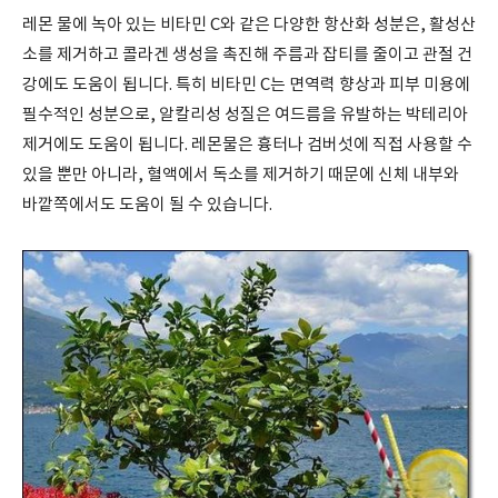
레몬 물에 녹아 있는 비타민
C
와 같은 다양한 항산화 성분은
,
활성산
소를 제거하고 콜라겐 생성을 촉진해 주름과 잡티를 줄이고 관절 건
강에도 도움이 됩니다
.
특히 비타민
C
는 면역력 향상과 피부 미용에
필수적인 성분으로
,
알칼리성 성질은 여드름을 유발하는 박테리아
제거에도 도움이 됩니다
.
레몬물은 흉터나 검버섯에 직접 사용할 수
있을 뿐만 아니라
,
혈액에서 독소를 제거하기 때문에 신체 내부와
바깥쪽에서도 도움이 될 수 있습니다
.