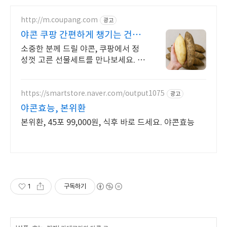
http://m.coupang.com
광고
야콘 쿠팡 간편하게 챙기는 건강
습관
소중한 분께 드릴 야콘, 쿠팡에서 정
성껏 고른 선물세트를 만나보세요. 끓
이기만 하면 끝! 쿠팡에서 다양한 한
방재료 찾고 와우회원 혜택도 누리세
요.
https://smartstore.naver.com/output1075
광고
야콘효능, 본위환
본위환, 45포 99,000원, 식후 바로 드세요. 야콘효능
1
구독하기