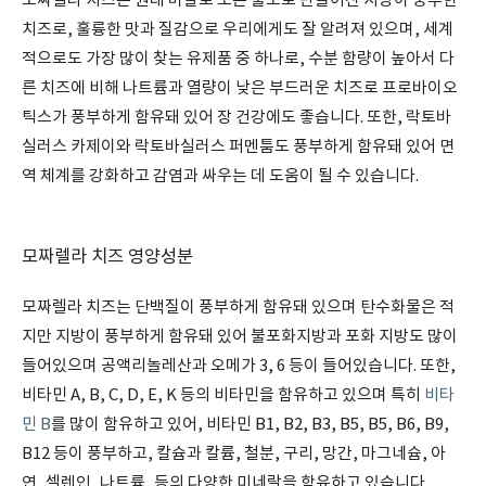
모짜렐라 치즈는 원래 버팔로 또는 물소로 만들어진 지방이 풍부한
치즈로, 훌륭한 맛과 질감으로 우리에게도 잘 알려져 있으며, 세계
적으로도 가장 많이 찾는 유제품 중 하나로, 수분 함량이 높아서 다
른 치즈에 비해 나트륨과 열량이 낮은 부드러운 치즈로 프로바이오
틱스가 풍부하게 함유돼 있어 장 건강에도 좋습니다. 또한, 락토바
실러스 카제이와 락토바실러스 퍼멘툼도 풍부하게 함유돼 있어 면
역 체계를 강화하고 감염과 싸우는 데 도움이 될 수 있습니다.
모짜렐라 치즈 영양성분
모짜렐라 치즈는 단백질이 풍부하게 함유돼 있으며 탄수화물은 적
지만 지방이 풍부하게 함유돼 있어 불포화지방과 포화 지방도 많이
들어있으며 공액리놀레산과 오메가 3, 6 등이 들어있습니다. 또한,
비타민 A, B, C, D, E, K 등의 비타민을 함유하고 있으며 특히
비타
민 B
를 많이 함유하고 있어, 비타민 B1, B2, B3, B5, B5, B6, B9,
B12 등이 풍부하고, 칼슘과 칼륨, 철분, 구리, 망간, 마그네슘, 아
연, 셀렌인, 나트륨, 등의 다양한 미네랄을 함유하고 있습니다.