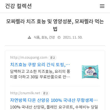
건강 컬렉션
모짜렐라 치즈 효능 및 영양성분, 모짜렐라 먹는
법
2021. 11. 30.
식품, 효능, 건강
http://m.coupang.com
광고
치즈효능 쿠팡 요리 간식 토핑,
만능 치즈
담백하고 고소한 치즈효능, 요리의 풍
미를 더하고 30일 무료반품으로 만나
보세요. 느끼함 없이 쭉 늘어나는 식
감! 우유의 깊은 맛을 쿠팡에서 경험
하세요.
http://cnumilk.net
광고
자연방목 다온 산양유 100% 국내산 무항생제인
증
100% 국내산 산양유, 플레인 요구르트, 수제비누 당일