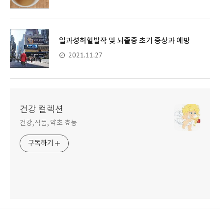
일과성허혈발작 및 뇌졸중 초기 증상과 예방
2021.11.27
건강 컬렉션
건강,식품, 약초 효능
구독하기