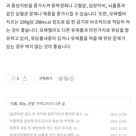
과 중성지방을 증가시켜 동맥경화나 고혈압, 심장마비, 뇌졸중과
같은 심혈관 문제나 체중을 증가시킬 수 있습니다. 또한, 모짜렐라
치즈는 100g당 286kcal 정도로 밥 한 공기와 비슷하므로 적당히 먹
는 것이 좋습니다. 모짜렐라도 다른 유제품과 마찬가지로 유당을 함
유하고 있어, 유당불내증이 있거나 유제품을 먹을 때 위장 문제가
있는 경우 먹지 않는 것이 좋습니다.
2
구독하기
'
식품, 효능, 건강
' 카테고리의 다른 글
l글루타민 효능 및 부작용 글루타민이 풍부한 음식
(0)
2021.12.03
무릎연골 영양제 콘드로이친 효능 및 부작용
(0)
2021.12.01
회향차 효능 및 영양성분 먹는 법과 주의점
(0)
2021.11.28
일과성허혈발작 및 뇌졸중 초기 증상과 예방
(0)
2021.11.27