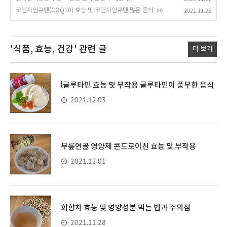
코엔자임큐텐(COQ10) 효능 및 코엔자임큐텐 많은 음식
(0)
2021.11.25
'식품, 효능, 건강'
관련 글
더 보기
l글루타민 효능 및 부작용 글루타민이 풍부한 음식
2021.12.03
무릎연골 영양제 콘드로이친 효능 및 부작용
2021.12.01
회향차 효능 및 영양성분 먹는 법과 주의점
2021.11.28