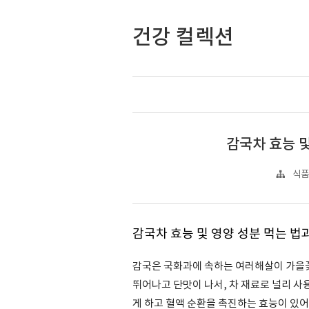
건강 컬렉션
감국차 효능 및
식품
감국차 효능 및 영양 성분 먹는 법
감국은 국화과에 속하는 여러해살이 가을꽃
뛰어나고 단맛이 나서, 차 재료로 널리 사
게 하고 혈액 순환을 촉진하는 효능이 있어