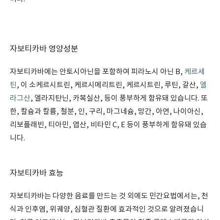
자보티카바 영양성분
자보티카바에는 안토시아닌을 포함하여 피라노시 아닌 B,
케르세
틴
, 이 소케르시트린, 케르시메리트린, 케르시트린, 루틴, 갈산,
엘
라그산
, 엘라지탄닌, 카복실산, 등이 풍부하게 함유돼 있습니다. 또
한, 칼슘과 칼륨, 철분, 인, 구리, 마그네슘, 망간, 아연, 나이아신,
리보플래빈, 티아민, 엽산, 비타민 C, E 등이 풍부하게 함유돼 있습
니다.
자보티카바 효능
자보티카바는 다양한 음료를 만드는 것 외에도 민간요법에서는, 천
식과 인후염, 위궤양, 심혈관 질환에 효과적인 것으로 알려졌습니