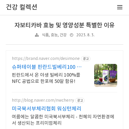
건강 컬렉션
자보티카바 효능 및 영양성분 특별한 이유
2023. 8. 3.
식품, 효능, 건강
https://brand.naver.com/desimone
광고
슈퍼테이블 핀란드빌베리100 블
루베리대비 안토시아닌 5배
핀란드에서 온 야생 빌베리 100%를
NFC 공법으로 한포에 50알 함유!
http://blog.naver.com/nwcherry
광고
미국북서부체리협회 워싱턴체리
여름에는 달콤한 미국북서부체리 - 천혜의 자연환경에
서 생산되는 프리미엄체리