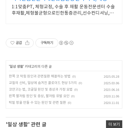
정,재활운동 전문
1:1맞춤PT, 체형교정, 수술 후 재활 운동전문센터 수술
후재활,체형불균형으로인한통증관리,선수컨디셔닝,1:1
맞춤 개별운동 전문센터
공감
구독하기
'
일상 생활
' 카테고리의 다른 글
한쪽 코 막힘 원인과 관련질환 해결하는 방법
(0)
2025.05.28
교질의 신비, 일상에 숨겨진 콜로이드 현상 5가지
(0)
2025.03.06
코안고는 법, 코골일 원인 및 증상과 가정 요법
(0)
2023.06.16
왼쪽 팔저림 원인 및 증상, 팔저림 유발 요인
(0)
2020.11.06
턱밑 멍울 만들 수 있는 원인 및 관련 질환
(0)
2020.11.01
'일상 생활'
관련 글
더 보기