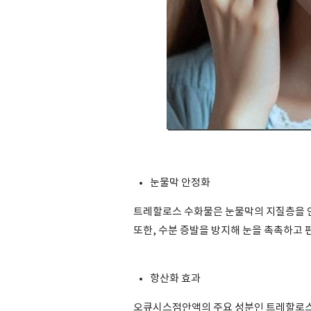
눈물막 안정화
트레할로스 수화물은 눈물막의 지질층을 안
또한, 수분 증발을 방지해 눈을 촉촉하고
항산화 효과
오큐시스점안액의 주요 성분인 트레할로스