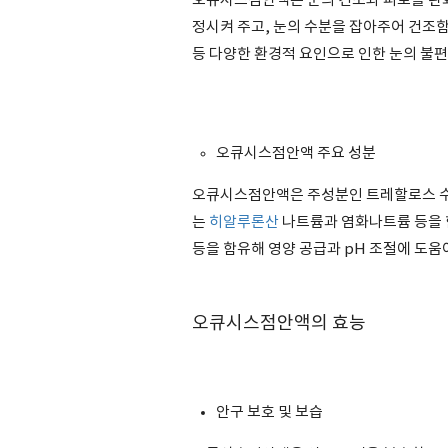
오큐시스점안액은 눈의 건조와 피로를 완화
정시켜 주고, 눈의 수분을 잡아주어 건조함을
등 다양한 환경적 요인으로 인한 눈의 불편
오큐시스점안액 주요 성분
오큐시스점안액은 주성분인 트레할로스 수화물
는
히알루론산
나트륨과 염화나트륨 등을 함
등을 함유해 영양 공급과 pH 조절에 도움
오큐시스점안액의 효능
안구 보호 및 보습