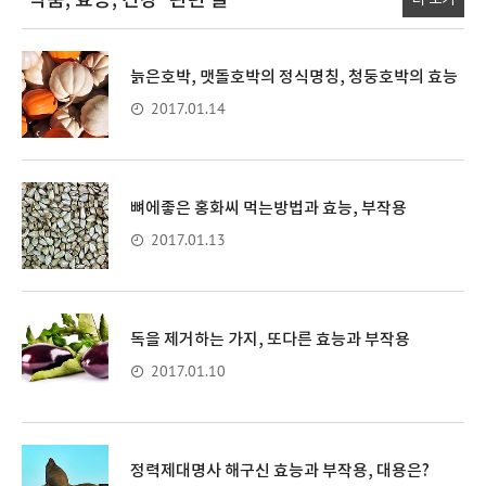
'식품, 효능, 건강'
관련 글
더 보기
늙은호박, 맷돌호박의 정식명칭, 청둥호박의 효능
2017.01.14
뼈에좋은 홍화씨 먹는방법과 효능, 부작용
2017.01.13
독을 제거하는 가지, 또다른 효능과 부작용
2017.01.10
정력제대명사 해구신 효능과 부작용, 대용은?