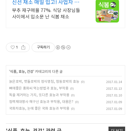
신선 채소 매일 입고! 사업자 전
용 특가
부추 재구매율 77%. 식당 사장님들
사이에서 입소문 난 식봄 채소
1
구독하기
'
식품, 효능, 건강
' 카테고리의 다른 글
늙은호박, 맷돌호박의 정식명칭, 청둥호박의 효능
(0)
2017.01.14
뼈에좋은 홍화씨 먹는방법과 효능, 부작용
(0)
2017.01.13
독을 제거하는 가지, 또다른 효능과 부작용
(0)
2017.01.10
정력제대명사 해구신 효능과 부작용, 대용은?
(0)
2017.01.09
국화차효능, 눈에 좋은 국화 효능과 부작용
(0)
2017.01.09