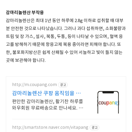
감마리놀렌산 부작용
감마리놀렌산은 최대 1년 동안 하루에 2.8g 이하로 섭취할 때 대부
분 안전한 것으로 나타났습니다. 그러나 과다 섭취하면, 소화불량과
트림 및 장 가스, 설사, 복통, 두통, 등이 나타날 수 있으며, 혈액 응
고를 방해하기 때문에 항응고제 복용 중이라면 피해야 합니다. 또
한, 불포화지방산은 쉽게 산패될 수 있어 서늘하고 빛이 들지 않는
곳에 보관해야 합니다.
http://m.coupang.com
광고
감마리놀렌산 쿠팡 움직임을 편
안하게
편안한 감마리놀렌산, 활기찬 하루를
와우회원 무료배송으로 만나세요. 활
동량 많은 당신을 위한 선택, 쿠팡에
서 부드러운 움직임을 시작하세요.
http://smartstore.naver.com/vitapang
광고