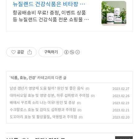
뉴질랜드 건강식품은 비타팡 금
액대별 사은품 추가 증정!
항공배송비 무료! 증정, 이벤트 상품
등 뉴질랜드 건강식품 전문 쇼핑몰 건
강식품 초유, 산양유, 프로폴리스, 초
록입홍합, 마누카꿀 등 지금 바로 만
나보세요.
공감
구독하기
'
식품, 효능, 건강
' 카테고리의 다른 글
남성 갱년기 영양제 도움 될까? 원인 및 좋은 음식
(0)
2023.02.27
대마씨오일 효능 및 영양 성분, 하루 섭취량과 주의점
(0)
2023.02.26
배에서 꾸르륵 소리 나는 이유! 원인 및 증상
(0)
2023.02.23
수크랄로스 효능 및 감미도 섭취량과 주의점
(0)
2023.02.21
도꼬마리 효능 및 활성물질, 약용법과 주의점
(0)
2023.02.20