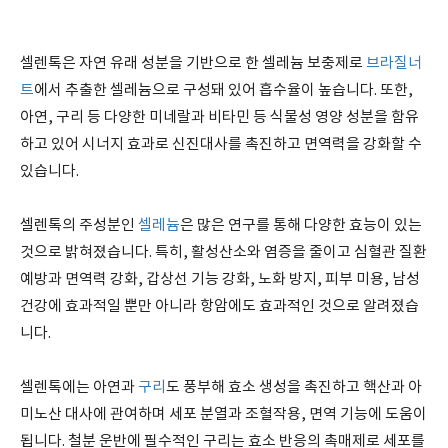
셀렌톡은 자연 유래 성분을 기반으로 한 셀레늄 보충제로
브라질너
트
에서 추출한 셀레늄으로 구성돼 있어 흡수율이 높습니다. 또한,
아연, 구리 등 다양한 미네랄과 비타민 등 식물성 영양 성분을 함유
하고 있어 시너지 효과로 신진대사를 촉진하고 면역력을 강화할 수
있습니다.
셀렌톡의 주성분인
셀레늄
은 많은 연구를 통해 다양한 효능이 있는
것으로 밝혀졌습니다. 특히, 활성산소와 염증을 줄이고 심혈관 질환
예방과 면역력 강화, 갑상선 기능 강화, 노화 방지, 피부 미용, 남성
건강에 효과적일 뿐만 아니라 항암에도 효과적인 것으로 알려졌습
니다.
셀렌톡에는 아연과
구리
도 풍부해 효소 생성을 촉진하고 핵산과 아
미노산 대사에 관여하며 세포 분열과 조혈작용, 면역 기능에 도움이
됩니다. 철분 운반에 필수적인 구리는 효소 반응의 촉매제로 세포를