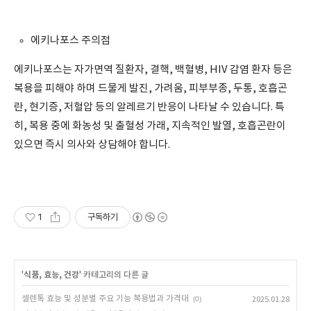
에키나포스 주의점
에키나포스는 자가면역 질환자, 결핵, 백혈병, HIV 감염 환자 등은
복용을 피해야 하며 드물게 발진, 가려움, 피부부종, 두통, 호흡곤
란, 현기증, 저혈압 등의 알레르기 반응이 나타날 수 있습니다. 특
히, 복용 중에 화농성 및 출혈성 가래, 지속적인 발열, 호흡곤란이
있으면 즉시 의사와 상담해야 합니다.
1
구독하기
'
식품, 효능, 건강
' 카테고리의 다른 글
셀렌톡 효능 및 성분별 주요 기능 복용법과 가격대
(0)
2025.01.28