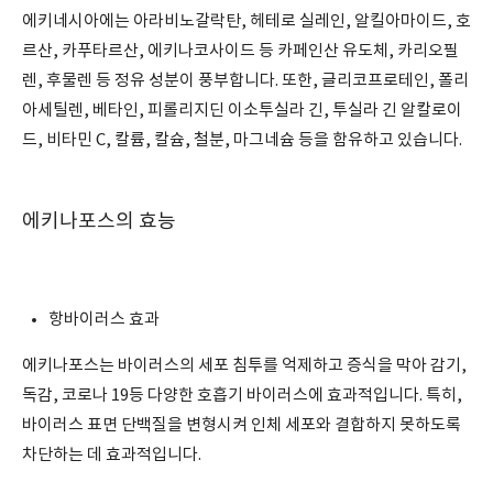
에키네시아에는 아라비노갈락탄, 헤테로 실레인, 알킬아마이드, 호
르산, 카푸타르산, 에키나코사이드 등 카페인산 유도체, 카리오필
렌, 후물렌 등 정유 성분이 풍부합니다. 또한, 글리코프로테인, 폴리
아세틸렌, 베타인, 피롤리지딘 이소투실라 긴, 투실라 긴 알칼로이
드, 비타민 C, 칼륨, 칼슘, 철분, 마그네슘 등을 함유하고 있습니다.
에키나포스의 효능
항바이러스 효과
에키나포스는 바이러스의 세포 침투를 억제하고 증식을 막아 감기,
독감, 코로나 19등 다양한 호흡기 바이러스에 효과적입니다. 특히,
바이러스 표면 단백질을 변형시켜 인체 세포와 결합하지 못하도록
차단하는 데 효과적입니다.