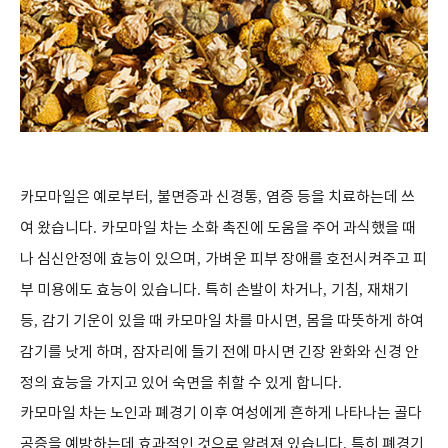
카모마일은 예로부터
,
불면증과 신경통
,
염증 등을 치료하는데 쓰
여 왔습니다
.
카모마일 차는 소화 촉진에 도움을 주어 과식했을 때
나 심신안정에 효능이 있으며
,
가벼운 피부 장애를 호전시켜주고 피
부 미용에도 효능이 있습니다
.
특히 손발이 차거나
,
기침
,
재채기
등
,
감기 기운이 있을 때 카모마일 차를 마시면
,
몸을 따뜻하게 하여
감기를 낫게 하며
,
잠자리에 들기 전에 마시면 긴장 완화와 신경 안
정의 효능을 가지고 있어 숙면을 취할 수 있게 합니다
.
카모마일 차는 노인과 폐경기 이후 여성에게 흔하게 나타나는 골다
공증을 예방하는데 효과적인 것으로 알려져 있습니다
.
특히 폐경기