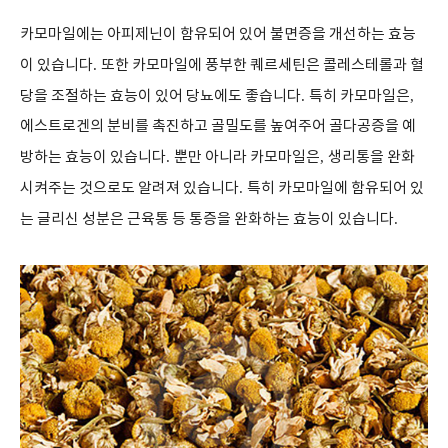
카모마일에는 아피제닌이 함유되어 있어 불면증을 개선하는 효능
이 있습니다
.
또한 카모마일에 풍부한 퀘르세틴은 콜레스테롤과 혈
당을 조절하는 효능이 있어 당뇨에도 좋습니다
.
특히 카모마일은
,
에스트로겐의 분비를 촉진하고 골밀도를 높여주어 골다공증을 예
방하는 효능이 있습니다
.
뿐만 아니라 카모마일은
,
생리통을 완화
시켜주는 것으로도 알려져 있습니다
.
특히 카모마일에 함유되어 있
는 글리신 성분은 근육통 등 통증을 완화하는 효능이 있습니다
.