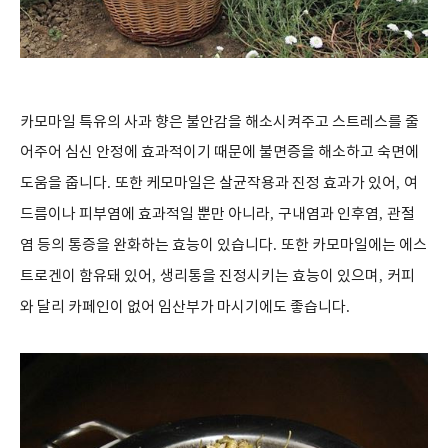
카모마일 특유의 사과 향은 불안감을 해소시켜주고 스트레스를 줄
어주어 심신 안정에 효과적이기 때문에 불면증을 해소하고 숙면에
도움을 줍니다
.
또한 케모마일은 살균작용과 진정 효과가 있어
,
여
드름이나 피부염에 효과적일 뿐만 아니라
,
구내염과 인후염
,
관절
염 등의 통증을 완화하는 효능이 있습니다
.
또한 카모마일에는 에스
트로겐이 함유돼 있어
,
생리통을 진정시키는 효능이 있으며
,
커피
와 달리 카페인이 없어 임산부가 마시기에도 좋습니다
.