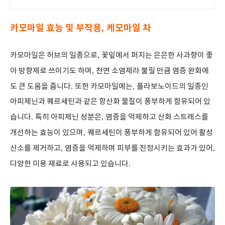
카모마일 효능 및 부작용
케모마일 차
,
카모마일은 허브의 일종으로
,
꽃잎에서 퍼지는 은은한 사과향이 좋
아 방향제로 쓰이기도 하며
,
천연 소염제라 불릴 만큼 염증 완화에
도 큰 도움을 줍니다
.
또한 카모마일에는
,
플라보노이드의 일종인
아피제닌과 퀘르세틴과 같은 항산화 물질이 풍부하게 함유되어 있
습니다
.
특히 아피제닌 성분은
,
염증을 억제하고 산화 스트레스를
개선하는 효능이 있으며
,
퀘르세틴이 풍부하게 함유되어 있어 활성
산소를 제거하고
,
염증을 억제하며 피부를 진정시키는 효과가 있어
,
다양한 미용 재료로 사용되고 있습니다
.