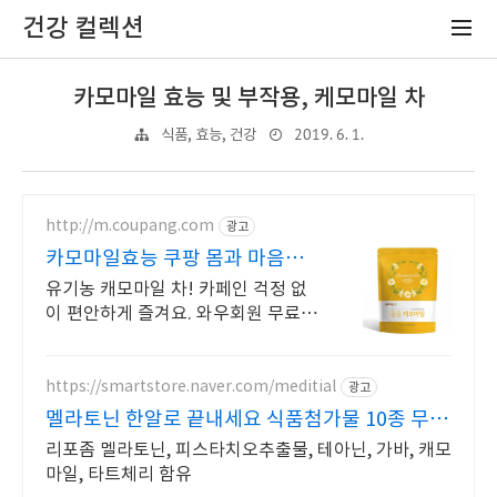
건강 컬렉션
카모마일 효능 및 부작용, 케모마일 차
2019. 6. 1.
식품, 효능, 건강
http://m.coupang.com
광고
카모마일효능 쿠팡 몸과 마음의
안정
유기농 캐모마일 차! 카페인 걱정 없
이 편안하게 즐겨요. 와우회원 무료배
송! 미지근한 물에도 2분 만에 진한
향! 짱짱한 삼각티백, 건더기 걱정 끝.
https://smartstore.naver.com/meditial
광고
멜라토닌 한알로 끝내세요 식품첨가물 10종 무첨
가
리포좀 멜라토닌, 피스타치오추출물, 테아닌, 가바, 캐모
마일, 타트체리 함유