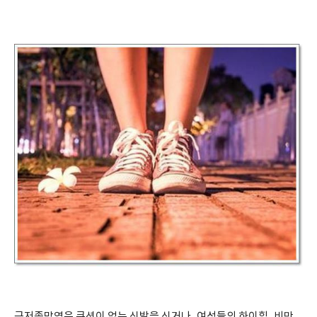
근저족막염은 쿠션이 없는 신발을 신거나
,
여성들의 하이힐
,
비만