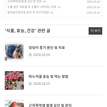
근저족막염 발생 요인 및 관리
(0)
2020.10.18
손톱 검은 세로줄 및 손톱이 나타내는 징후
(0)
2020.10.16
발뒷꿈치갈라짐 원인 및 민간치료법
(0)
2020.10.14
'식품, 효능, 건강'
관련 글
더 보기
엉덩이 종기 원인 및 치료
2020.10.24
마누카꿀 효능 및 먹는 방법
2020.10.23
근저족막염 발생 요인 및 관리