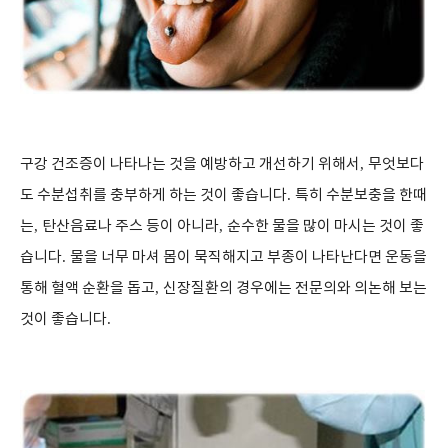
구강 건조증이 나타나는 것을 예방하고 개선하기 위해서
,
무엇보다
도 수분섭취를 충부하게 하는 것이 좋습니다
.
특히 수분보충을 한때
는
,
탄산음료나 주스 등이 아니라
,
순수한 물을 많이 마시는 것이 좋
습니다
.
물을 너무 마셔 몸이 묵직해지고 부종이 나타난다면 운동을
통해 혈액 순환을 돕고
,
신장질환의 경우에는 전문의와 의논해 보는
것이 좋습니다
.