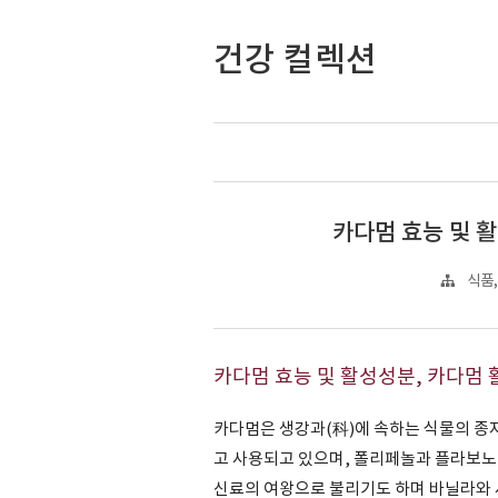
건강 컬렉션
카다멈 효능 및 
식품,
카다멈 효능 및 활성성분, 카다멈
카다멈은 생강과(科)에 속하는 식물의 종
고 사용되고 있으며, 폴리페놀과 플라보노이
신료의 여왕으로 불리기도 하며 바닐라와 