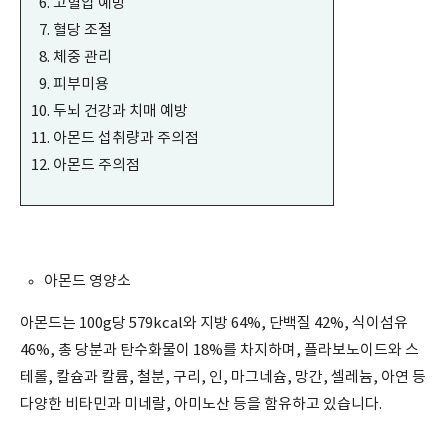
고혈압 예방
혈당 조절
체중 관리
피부미용
두뇌 건강과 치매 예방
아몬드 섭취량과 주의점
아몬드 주의점
아몬드 영양소
아몬드는 100g당 579kcal와 지방 64%, 단백질 42%, 식이섬유
46%, 총 당분과 탄수화물이 18%를 차지하며, 플라보노이드와 스
테롤, 칼슘과 칼륨, 철분, 구리, 인, 마그네슘, 망간, 셀레늄, 아연 등
다양한 비타민과 미네랄, 아미노산 등을 함유하고 있습니다.