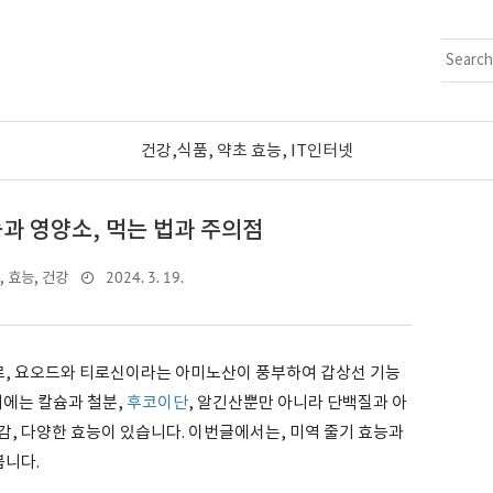
건강,식품, 약초 효능, IT인터넷
과 영양소, 먹는 법과 주의점
2024. 3. 19.
, 효능, 건강
로, 요오드와 티로신이라는 아미노산이 풍부하여 갑상선 기능
기에는 칼슘과 철분,
후코이단
, 알긴산뿐만 아니라 단백질과 아
, 다양한 효능이 있습니다. 이번글에서는, 미역 줄기 효능과
봅니다.