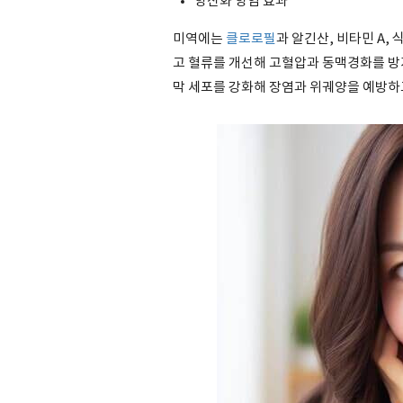
항산화 항염 효과
미역에는
클로로필
과 알긴산, 비타민 A
고 혈류를 개선해 고혈압과 동맥경화를 방지
막 세포를 강화해 장염과 위궤양을 예방하