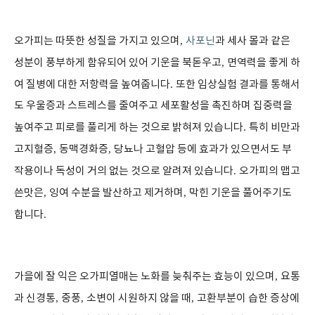
오가피는 따뜻한 성질을 가지고 있으며
,
사포닌
과 세사 몰과 같은
성분이 풍부하게 함유되어 있어 기운을 북돋우고
,
면역력을 좋게 하
여 질병에 대한 저항력을 높여줍니다
.
또한 임상실험 결과를 통해서
도 우울증과 스트레스를 줄여주고 세포활성을 촉진하며 집중력을
높여주고 피로를 풀리게 하는 것으로 밝혀져 있습니다
.
특히 비만과
고지혈증
,
동맥경화증
,
당뇨나 고혈압 등에 효과가 있으면서도 부
작용이나 독성이 거의 없는 것으로 알려져 있습니다
.
오가피의 맵고
쓴맛은
,
잉여 수분을 발산하고 제거하며
,
막힌 기운을 풀어주기도
합니다
.
가을에 잘 익은 오가피열매는 노화를 늦춰주는 효능이 있으며
,
요통
과 신경통
,
중풍
,
소변이 시원하지 않을 때
,
고환부분이 습한 증상에