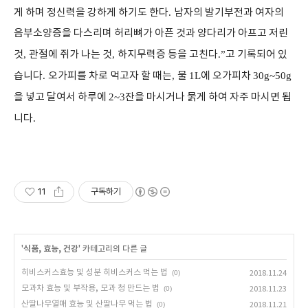
게 하며 정신력을 강하게 하기도 한다
.
남자의 발기부전과 여자의
음부소양증을 다스리며 허리뼈가 아픈 것과 양다리가 아프고 저린
것
,
관절에 쥐가 나는 것
,
하지무력증 등을 고친다
.”
고 기록되어 있
습니다
.
오가피를 차로 먹고자 할 때는
,
물
1L
에 오가피차
30g~50g
을 넣고 달여서 하루에
2~3
잔을 마시거나 묽게 하여 자주 마시면 됩
니다
.
11
구독하기
'
식품, 효능, 건강
' 카테고리의 다른 글
히비스커스효능 및 성분 히비스커스 먹는 법
(0)
2018.11.24
모과차 효능 및 부작용, 모과 청 만드는 법
(0)
2018.11.23
산딸나무열매 효능 및 산딸나무 먹는 법
(0)
2018.11.21