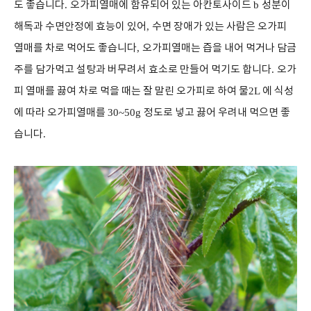
도 좋습니다
.
오가피열매에 함유되어 있는 아칸토사이드
b
성분이
해독과 수면안정에 효능이 있어
,
수면 장애가 있는 사람은 오가피
열매를 차로 먹어도 좋습니다
,
오가피열매는 즙을 내어 먹거나 담금
주를 담가먹고 설탕과 버무려서 효소로 만들어 먹기도 합니다
.
오가
피 열매를 끓여 차로 먹을 때는 잘 말린 오가피로 하여 물
2L
에 식성
에 따라 오가피열매를
30~50g
정도로 넣고 끓어 우려내 먹으면 좋
습니다
.