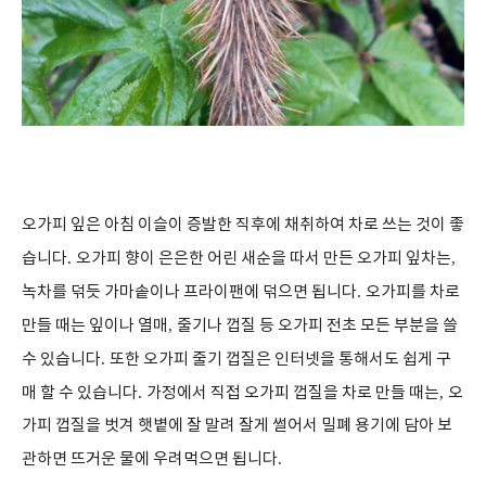
오가피 잎은 아침 이슬이 증발한 직후에 채취하여 차로 쓰는 것이 좋
습니다
.
오가피 향이 은은한 어린 새순을 따서 만든 오가피 잎차는
,
녹차를 덖듯 가마솥이나 프라이팬에 덖으면 됩니다
.
오가피를 차로
만들 때는 잎이나 열매
,
줄기나 껍질 등 오가피 전초 모든 부분을 쓸
수 있습니다
.
또한 오가피 줄기 껍질은 인터넷을 통해서도 쉽게 구
매 할 수 있습니다
.
가정에서 직접 오가피 껍질을 차로 만들 때는
,
오
가피 껍질을 벗겨 햇볕에 잘 말려 잘게 썰어서 밀폐 용기에 담아 보
관하면 뜨거운 물에 우려먹으면 됩니다
.