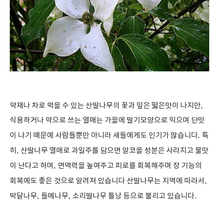
약재나 차로 먹을 수 있는 산딸나무의 꽃과 잎은 떫은맛이 나지만
,
식용하거나 약으로 쓰는 열매는 가을에 딸기모양으로 익으며 단맛
이 나기 때문에 사람들뿐만 아니라 새들에게도 인기가 많습니다
.
특
히
,
산딸나무 열매로 과일주를 담으면 알코올 성분은 사라지고 물맛
이 난다고 하며
,
면역력을 높여주고 피로를 회복해주며 장 기능의
회복에도 좋은 것으로 알려져 있습니다 산딸나무는 지역에 따라서
,
박달나무
,
들메나무
,
소리딸나무 틀낭 등으로 불리고 있습니다
.