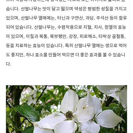
습니다
.
산딸나무는 맛이 달고 떫으며 약성은 평범한 성질을 가지고
있으며
,
산딸나무 열매에는
,
타닌과 구연산
,
과당
,
주석산 등이 함유
되어 있습니다
.
산딸나무는
,
수렴작용으로 지혈
,
지사
,
청열의 효능
이 있으며
,
이질과 복통
,
복부팽만
,
강장
,
피로해소
,
타박상 골절통
,
등을 치료하는 효능이 있습니다
.
특히 산딸나무 열매는 생으로 먹어
도 좋지만
,
차나 효소를 만들어 먹으면 더 좋은 효과를 볼 수 있습니
다
.