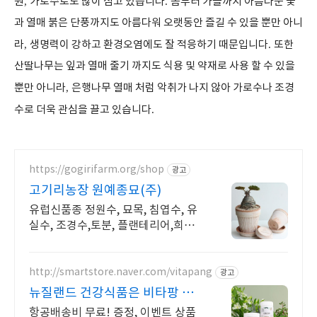
원
,
가로수로도 많이 심고 있습니다
.
봄부터 가을까지 아름다운 꽃
과 열매 붉은 단풍까지도 아름다워 오랫동안 즐길 수 있을 뿐만 아니
라
,
생명력이 강하고 환경오염에도 잘 적응하기 때문입니다
.
또한
산딸나무는 잎과 열매 줄기 까지도 식용 및 약재로 사용 할 수 있을
뿐만 아니라
,
은행나무 열매 처럼 악취가 나지 않아 가로수나 조경
수로 더욱 관심을 끌고 있습니다
.
https://gogirifarm.org/shop
광고
고기리농장 원예종묘(주)
유럽신품종 정원수, 묘목, 침엽수, 유
실수, 조경수,토분, 플랜테리어,희귀
식물,
http://smartstore.naver.com/vitapang
광고
뉴질랜드 건강식품은 비타팡 금
액대별 사은품 추가 증정!
항공배송비 무료! 증정, 이벤트 상품