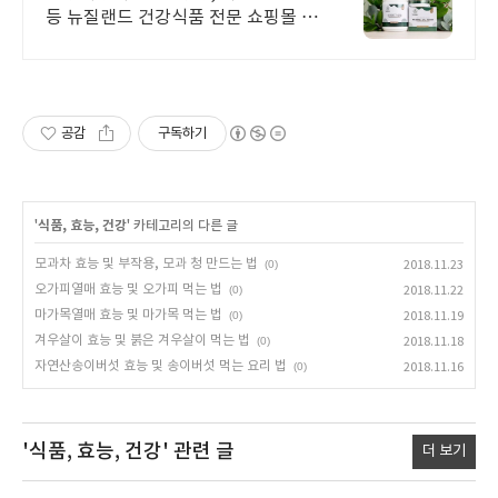
등 뉴질랜드 건강식품 전문 쇼핑몰 효
능 초유, 산양유, 프로폴리스, 초록입
홍합, 마누카꿀 등 지금 바로 만나보
세요.
공감
구독하기
'
식품, 효능, 건강
' 카테고리의 다른 글
모과차 효능 및 부작용, 모과 청 만드는 법
(0)
2018.11.23
오가피열매 효능 및 오가피 먹는 법
(0)
2018.11.22
마가목열매 효능 및 마가목 먹는 법
(0)
2018.11.19
겨우살이 효능 및 붉은 겨우살이 먹는 법
(0)
2018.11.18
자연산송이버섯 효능 및 송이버섯 먹는 요리 법
(0)
2018.11.16
'식품, 효능, 건강'
관련 글
더 보기