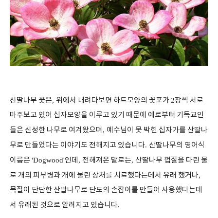
산딸나무 꽃은
,
위에서 내려다보면 하트모양의 꽃포가
2
장씩 서로
마주보고 있어 십자모양을 이루고 있기 때문에 예로부터 기독교인
들은 신성한 나무로 여겨왔으며
,
예수님이 못 박힌 십자가를 산딸나
무로 만들었다는 이야기도 전해지고 있습니다
.
산딸나무의 영어식
이름은
'Dogwood'
인데
,
전해져온 말로는
,
산딸나무 껍질을 다린 물
로 개의 피부병과 개에 물린 상처를 치료했다는데서 유래 했거나
,
목질이 단단한 산딸나무로 단도의 손잡이를 만들어 사용했다는데
서 유래된 것으로 알려지고 있습니다
.