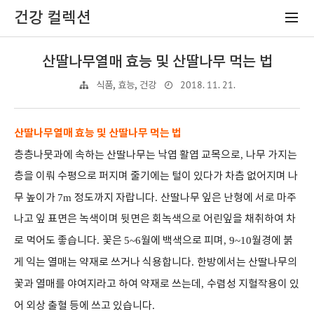
건강 컬렉션
산딸나무열매 효능 및 산딸나무 먹는 법
2018. 11. 21.
식품, 효능, 건강
산딸나무열매 효능 및 산딸나무 먹는 법
층층나뭇과에 속하는 산딸나무는 낙엽 활엽 교목으로
,
나무 가지는
층을 이뤄 수평으로 퍼지며 줄기에는 털이 있다가 차츰 없어지며 나
무 높이가
7m
정도까지 자랍니다
.
산딸나무 잎은 난형에 서로 마주
나고 잎 표면은 녹색이며 뒷면은 회녹색으로 어린잎을 채취하여 차
로 먹어도 좋습니다
.
꽃은
5~6
월에 백색으로 피며
, 9~10
월경에 붉
게 익는 열매는 약재로 쓰거나 식용합니다
.
한방에서는 산딸나무의
꽃과 열매를 야여지라고 하여 약재로 쓰는데
,
수렴성 지혈작용이 있
어 외상 출혈 등에 쓰고 있습니다
.