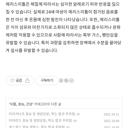
에리스리톨은 체질에 따라서는 심각한 알레르기 피부 반응을 일으
킬 수 있습니다. 실제로 24세 여성이 에리스리톨이 첨가된 음료를
한 잔 마신 후 온몸에 심한 발진이 나타났습니다. 또한, 에리스리톨
은 식이 섬유와 마찬가지로 소화되지 않은 상태로 흡수되거나 완화
제처럼 작용할 수 있으므로 사람에 따라서는 복부 가스, 팽만감을
유발할 수 있습니다. 특히 과량을 섭취하면 장벽에서 수분을 끌어당
겨 설사를 유발할 수 있습니다.
공감
구독하기
'
식품, 효능, 건강
' 카테고리의 다른 글
타이거너츠 효능 및 영양성분, 먹는 법과 주의점
(0)
2021.10.11
타마린드 효능 및 영양성분, 먹는 법과 주의점
(0)
2021.10.09
쿠스쿠스 효능 영양소, 먹는 법과 주의점
(0)
2021.10.05