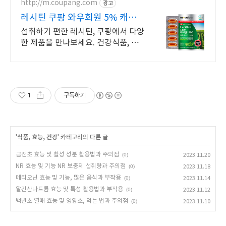
http://m.coupang.com
광고
레시틴 쿠팡 와우회원 5% 캐시
적립
섭취하기 편한 레시틴, 쿠팡에서 다양
한 제품을 만나보세요. 건강식품, 활
력을 되찾고 와우회원 캐시적립도 받
으세요.
1
구독하기
'
식품, 효능, 건강
' 카테고리의 다른 글
금전초 효능 및 활성 성분 활용법과 주의점
(0)
2023.11.20
NR 효능 및 기능 NR 보충제 섭취량과 주의점
(0)
2023.11.18
메티오닌 효능 및 기능, 많은 음식과 부작용
(0)
2023.11.14
알긴산나트륨 효능 및 특성 활용법과 부작용
(0)
2023.11.12
백년초 열매 효능 및 영양소, 먹는 법과 주의점
(0)
2023.11.10