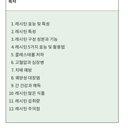
목차
레시틴 효능 및 특성
레시틴 특성
레시틴 구성 성분과 기능
레시틴 5가지 효능 및 활용법
콜레스테롤 저하
고혈압과 심장병
치매 예방
궤양성 대장염
간 건강과 해독
레시틴 많은 식품
레시틴 섭취량
레시틴 주의점