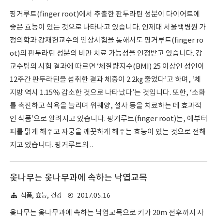
핑거루트(finger root)에서 추출한 판두라틴 성분이 다이어트에
좋은 효능이 있는 것으로 나타나고 있습니다. 인제대 서울백병원 가
정의학과 강재헌교수의 임상시험을 통해서도 핑거루트(finger ro
ot)의 판두라틴 성분의 비만 치료 가능성을 인정받고 있습니다. 강
교수팀의 시험 결과에 따르면 ‘체질량지수(BMI) 25 이상인 성인이
12주간 판두라틴을 섭취한 결과 체중이 2.2㎏ 줄었다’고 하며, ‘체
지방 역시 1.15％ 감소한 것으로 나타났다’는 것입니다. 또한, ‘소화
를 촉진하고 식욕을 늘리며 위궤양, 설사 등을 치료하는 데 효과적
인 식품’으로 알려지고 있습니다. 핑거루트(finger root)는, 예부터
피를 맑게 해주고 자궁을 깨끗하게 해주는 효능이 있는 것으로 전해
지고 있습니다. 핑거루트의 ..
옻나무는 옻나무과에 속하는 낙엽교목
2017.05.16
식품, 효능, 건강
옻나무는 옻나무과에 속하는 낙엽교목으로 키가 20m 전후까지 자