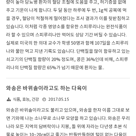
량이 높아 당뇨병 환자의 혈당 조절에 도움을 주고, 허기증을 없애
주고 기운이 나게 합니다. 두 달 동안 하루에 두 번, 1g씩 공복에 먹
을 경우, 혈당이 적절하게 떨어졌다는 조사 결과가 이를 뒷받침하고
있습니다. 이처럼 각종 영양소를 함유한 스피루리나는 완전식품이
라 할 수 있으며 스피루리나만 먹어도 상당 기간 버틸 수 있습니다.
실제로 미국의 한 의대 교수가 학생 50명과 함께 107일을 스피루리
나와 물만 먹고 지낸 기록도 있습니다. 단백질을 많이 함유하고 있는
쇠고기의 단백질 함량이 20% 정도며, 콩은 36%인데 비해, 스피루
리나의 단백질 함량은 65%가 넘기 때문에 환자는 물..
와송은 바위솔이라고도 하는 다육이
2017.05.15
식품, 효능, 건강
와송은 바위솔이라고도 불리고 있으며, 와송을 한자 이름 그대로 보
면 기와에 나는 소나무로 소나무 모양을 하고 있습니다. 와송은 우리
나라 모든 지역의 담벼락이나 지붕, 돌 위에 자라는 다년생 초본 식
물로 높이는 10~20㎝이고 줄기는 반들반들하며 털이 없는 다육이