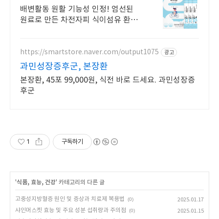
배송 & 추가구매할인
배변활동 원활 기능성 인정! 엄선된
원료로 만든 차전자피 식이섬유 환!
식약처 인증 배변활동 원활 기능성!
매일 아침상쾌한 비움을 선사합니다.
https://smartstore.naver.com/output1075
광고
과민성장증후군, 본장환
본장환, 45포 99,000원, 식전 바로 드세요. 과민성장증
후군
1
구독하기
'
식품, 효능, 건강
' 카테고리의 다른 글
고중성지방혈증 원인 및 증상과 치료제 복용법
(0)
2025.01.17
샤인머스켓 효능 및 주요 성분 섭취량과 주의점
(0)
2025.01.15